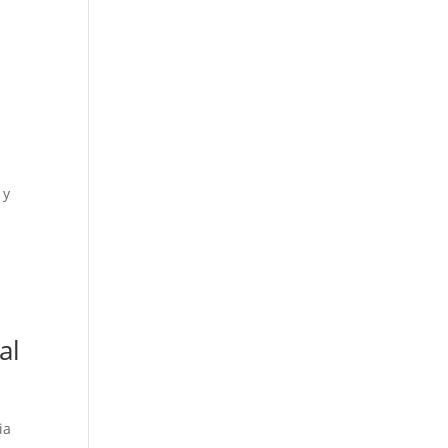
 y
al
ia