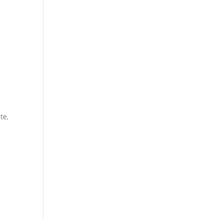
e
te,