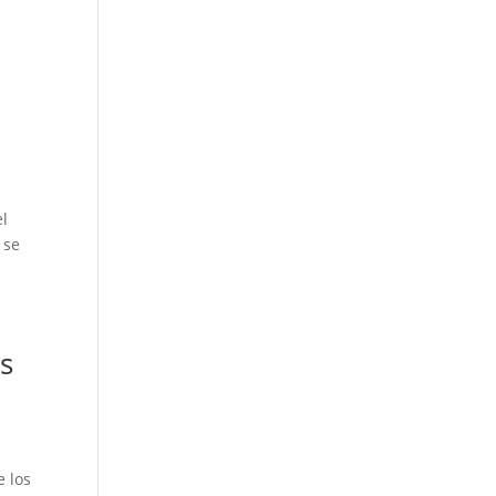
el
 se
os
e los