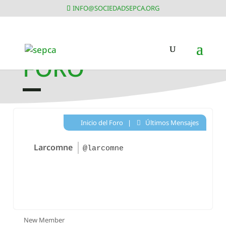
INFO@SOCIEDADSEPCA.ORG
FORO
Inicio del Foro
|
Últimos Mensajes
Larcomne
@larcomne
New Member